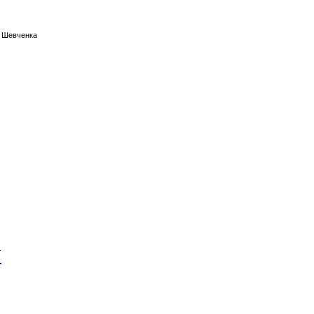
а Шевченка
У