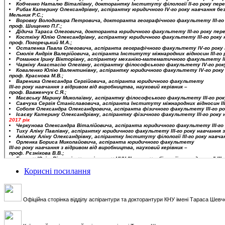
Корисні посилання
Офіційна сторінка відділу аспірантури та докторантури КНУ імені Тараса Шевч