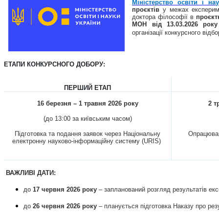
Міністерство освіти і на
проєктів
у межах експерим
доктора філософії в
проєкт
МОН від 13.03.2026 ро
організації конкурсного відб
ЕТАПИ КОНКУРСНОГО ДОБОРУ:
ПЕРШИЙ ЕТАП
16 березня – 1 травня 2026 року
2 т
(до 13:00 за київським часом)
Підготовка та подання заявок через Національну
Опрацюван
електронну науково-інформаційну систему (URIS)
ВАЖЛИВІ ДАТИ:
до
17 червня 2026 року
– запланований розгляд результатів екс
до
26 червня 2026 року
– планується підготовка Наказу про рез