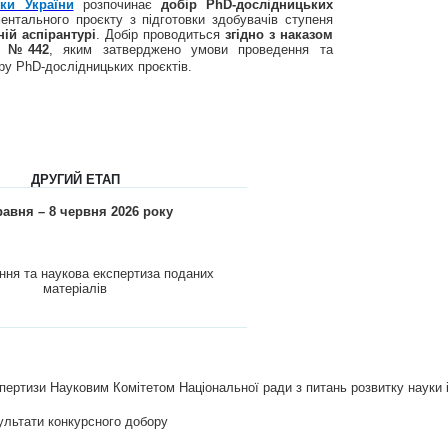
уки України
розпочинає
добір PhD-дослідницьких
ентального проєкту з підготовки здобувачів ступеня
ній аспірантурі
. Добір проводиться
згідно з наказом
ку №442
, яким затверджено умови проведення та
ору PhD-дослідницьких проєктів.
ДРУГИЙ ЕТАП
равня – 8 червня 2026 року
ня та наукова експертиза поданих
матеріалів
пертизи Науковим Комітетом Національної ради з питань розвитку науки
ультати конкурсного добору