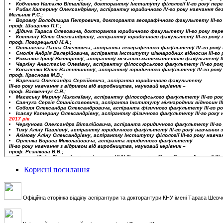
Корисні посилання
Офіційна сторінка відділу аспірантури та докторантури КНУ імені Тараса Шевч