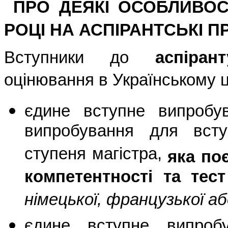
ПРО ДЕЯКІ ОСОБЛИВОСТ
РОЦІ
НА АСПІРАНТСЬКІ 
Вступники до
аспіран
оцінювання в Українському ц
єдине вступне випробу
випробування для вст
ступеня магістра,
яка по
компетентності та тес
німецької, французької аб
єдине вступне випробу