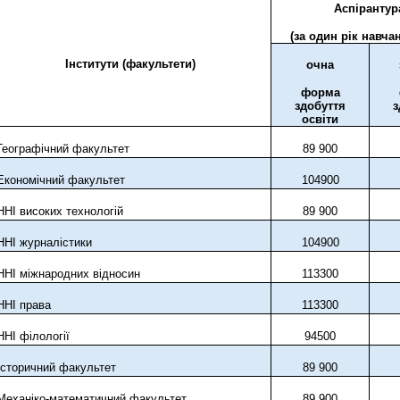
Аспірантур
(за один рік навчан
Інститути (факультети)
очна
форма
здобуття
з
освіти
Географічний факультет
89
900
Економічний факультет
104
9
00
ННІ високих технологій
89
900
ННІ журналістики
104
9
00
ННІ міжнародних відносин
113
300
ННІ права
113
300
ННІ філології
94
5
00
Історичний факультет
89
900
Механіко-математичний факультет
89
900