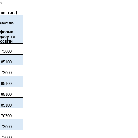
а
ня, грн.)
заочна
форма
добуття
освіти
73
0
00
85
1
00
73
0
00
85
1
00
85
1
00
85
1
00
76
7
00
73
0
00
73
0
00