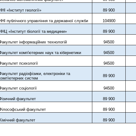
ННІ «Інститут геології»
89
900
ННІ публічного управління та державної служби
104
9
00
ННЦ «Інститут біології та медицини»
89
900
Факультет інформаційних технологій
94
5
00
Факультет комп'ютерних наук та кібернетики
94
5
00
Факультет психології
94
5
00
Факультет радіофізики, електроніки та
89
900
комп'ютерних систем
Факультет соціології
94
5
00
Фізичний факультет
89
900
Філософський факультет
89
900
Хімічний факультет
89
900