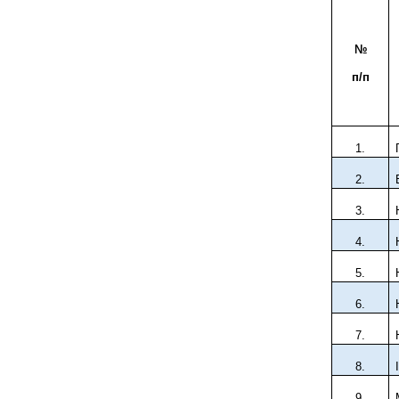
№
п/п
1
.
2
.
3
.
4
.
5
.
6
.
7
.
8
.
9
.