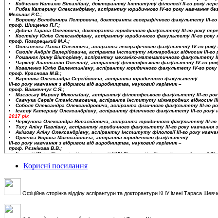
Корисні посилання
Офіційна сторінка відділу аспірантури та докторантури КНУ імені Тараса Шевч